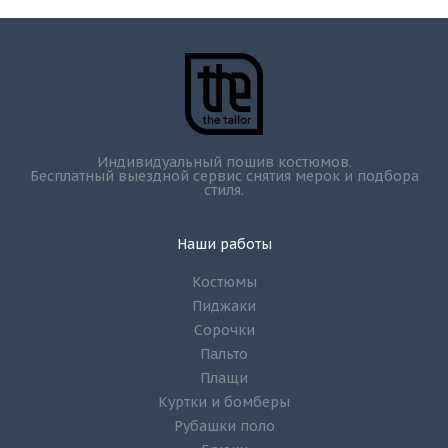
Индивидуальный пошив костюмов.
Бесплатный выездной сервис снятия мерок и подбора
стиля.
Наши работы
Костюмы
Пиджаки
Сорочки
Пальто
Плащи
Куртки и бомберы
Рубашки поло